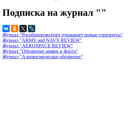
Подписка на журнал ""
Журнал "Рособоронэкспорт открывает новые горизонты"
Журнал "ARMY and NAVY REVIEW"
Журнал "AEROSPACE REVIEW"
Журнал "Обозрение армии и флота"
Журнал "Аэрокосмическое обозрение"