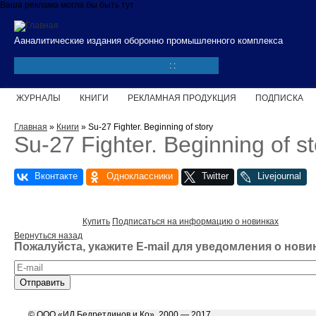
Перейти к основному содержанию
Ваша реклама могла бы быть тут
Ааналитические издания оборонно промышленного комплекса
:
:
ЖУРНАЛЫ
КНИГИ
РЕКЛАМНАЯ ПРОДУКЦИЯ
ПОДПИСКА
Вы здесь
Главная
»
Книги
» Su-27 Fighter. Beginning of story
Su-27 Fighter. Beginning of st
Купить
Подписаться на информацию о новинках
Вернуться назад
Пожалуйста, укажите E-mail для уведомления о нови
E-mail
*
© ООО «ИД Бедретдинов и Ко», 2000 — 2017