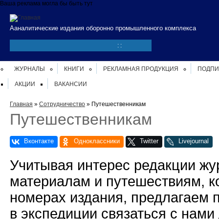
Перейти к основному содержанию
Ваша реклама могла бы быть тут
Ааналитические издания оборонно промышленного комплекса
:
:
ЖУРНАЛЫ
КНИГИ
РЕКЛАМНАЯ ПРОДУКЦИЯ
ПОДПИ
АКЦИИ
ВАКАНСИИ
Вы здесь
Главная
»
Сотрудничество
» Путешественникам
Путешественникам
Учитывая интерес редакции жу
материалам и путешествиям, к
номерах издания, предлагаем
в экспедиции связаться с нам