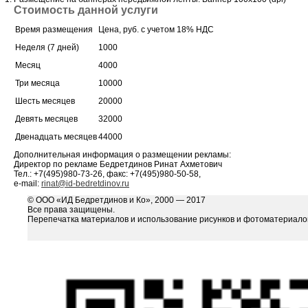
Стоимость данной услуги
Время размещения
Цена, руб. с учетом 18% НДС
Неделя (7 дней)
1000
Месяц
4000
Три месяца
10000
Шесть месяцев
20000
Девять месяцев
32000
Двенадцать месяцев
44000
Дополнительная информация о размещении рекламы:
Директор по рекламе Бедретдинов Ринат Ахметович
Тел.: +7(495)980-73-26, факс: +7(495)980-50-58,
e-mail:
rinat@id-bedretdinov.ru
© ООО «ИД Бедретдинов и Ко», 2000 — 2017
Все права защищены.
Перепечатка материалов и использование рисунков и фотоматериалов