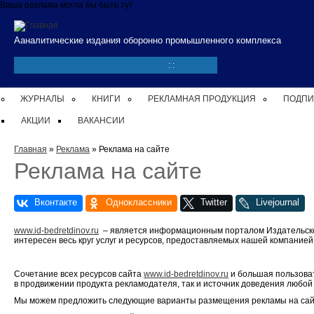
Перейти к основному содержанию
Ваша реклама могла бы быть тут
Ааналитические издания оборонно промышленного комплекса
:
:
ЖУРНАЛЫ
КНИГИ
РЕКЛАМНАЯ ПРОДУКЦИЯ
ПОДПИ
АКЦИИ
ВАКАНСИИ
Вы здесь
Главная
»
Реклама
» Реклама на сайте
Реклама на сайте
www.id-bedretdinov.ru
– является информационным порталом Издательской
интересен весь круг услуг и ресурсов, предоставляемых нашей компание
Сочетание всех ресурсов сайта
www.id-bedretdinov.ru
и большая пользоват
в продвижении продукта рекламодателя, так и источник доведения любо
Мы можем предложить следующие варианты размещения рекламы на сайт