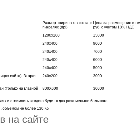
Размер: ширина х высота, в
Цена за размещение в те
пикселях (dpi)
руб. с учетом 18% НДС
1200х200
15000
240х400
9000
240х400
7000
240х400
6000
240х400
5000
ицах сайта). Вторая
240х200
3000
н (только на главной
800Х600
30000
лях и стоимость каждого будет в два раза меньше большого.
ы, объемом не более 130 Кб
в на сайте