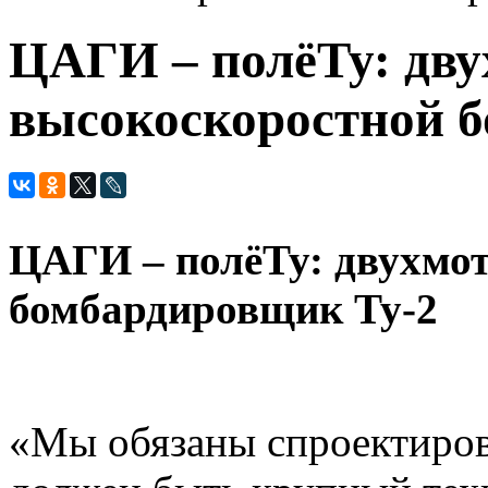
ЦАГИ – полёТу: дв
высокоскоростной 
ЦАГИ – полёТу: двухмо
бомбардировщик Ту-2
«Мы обязаны спроектиров