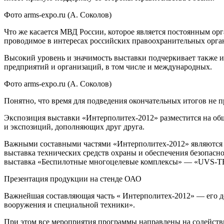
Фото arms-expo.ru (А. Соколов)
Что же касается МВД России, которое является постоянным орг
проводимое в интересах российских правоохранительных орг
Высокий уровень и значимость выставки подчеркивает также и 
предприятий и организаций, в том числе и международных.
Фото arms-expo.ru (А. Соколов)
Понятно, что время для подведения окончательных итогов не п
Экспозиция выставки «Интерполитех-2012» разместится на общ
и экспозиций, дополняющих друг друга.
Важными составными частями «Интерполитех-2012» являются 
выставка технических средств охраны и обеспечения безопасн
выставка «Беспилотные многоцелевые комплексы» — «UVS-T
Презентация продукции на стенде ОАО
Важнейшая составляющая часть « Интерполитех-2012» — его д
вооружения и специальной техники».
При этом все мероприятия программы направлены на содейст