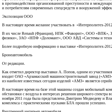
в противодействии организованной преступности и международ
и потребителям современных спецсредств и вооружений эффек
Экспозиция ООО
В настоящее время желание участвовать в «Интерполитех-2012
В их числе Renault (Франция), НПК «Фаворит», ООО «ВПК»,
физики», ЗАО «НПФ «Доломант», ООО АВД «Системы и технол
Более подробную информацию о выставке «Интерполитех-2012»
Бронеавтомобиль
От редакции.
Как отметил директор выставки А. Попов, одним из участник
входит ОАО «Арзамасский машиностроительный завод («АМЗ»)
из наиболее известных сегодня изделий «АМЗ» является сери
В настоящее время на базе этой машины создан мобильный ко
обстановки с воздуха в интересах решения широкого спектра 
ноября 2011 года была представлена Дмитрию Медведеву и Вл
комплекса с практическими пусками БЛА прошли успешно.
Внутренний интерьер автомобиля