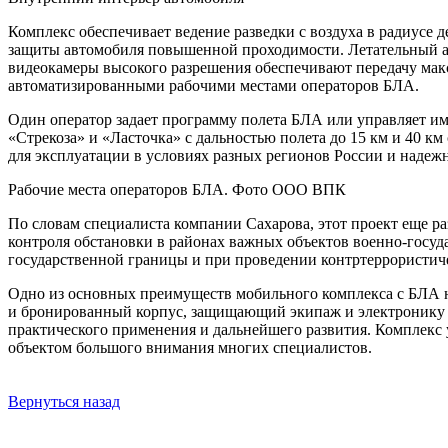
Комплекс обеспечивает ведение разведки с воздуха в радиусе д
защиты автомобиля повышенной проходимости. Летательный аппа
видеокамеры высокого разрешения обеспечивают передачу мак
автоматизированными рабочими местами операторов БЛА.
Один оператор задает программу полета БЛА или управляет и
«Стрекоза» и «Ласточка» с дальностью полета до 15 км и 40 к
для эксплуатации в условиях разных регионов России и надеж
Рабочие места операторов БЛА. Фото ООО ВПК
По словам специалиста компании Сахарова, этот проект еще р
контроля обстановки в районах важных объектов военно-госуда
государственной границы и при проведении контртеррористич
Одно из основных преимуществ мобильного комплекса с БЛА н
и бронированный корпус, защищающий экипаж и электронику о
практического применения и дальнейшего развития. Комплекс 
объектом большого внимания многих специалистов.
Вернуться назад