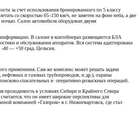
ности за счет использования бронированного по 5 классу
ать со скоростью 65–150 км/ч, не заметен на фоне неба, а две
 ночью. Салон автомобиля оборудован двумя
А информацию. В салоне в контейнерах размещаются БЛА
гностики и обслуживания аппаратов. Вся система адаптирована
-40 — +50 град. Цельсия.
 его применения. Сам же комплекс может решать задачи
 нефтяных и газовых трубопроводов, и др.), охраны
поисково-спасательных и оперативно-розыскных операций.
ая проходимость в условиях Сибири и Крайнего Севера
читается, что он имеет широкие перспективы для
нной компанией «Газпром» в г. Нижневартовск, где стал