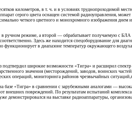
есятков километров, в т. ч. и в условиях труднопроходимой мест
рат серого цвета оснащен системой радиоуправления, может лет
симально четкого цветного и монохромного изображения днем и
м в ручном режиме, а второй — обрабатывает получаемую с БЛ
м соответственно. Здесь же находится спецоборудование для диа
но функционирует в диапазоне температур окружающего воздуха 
аз подтвердил широкие возможности «Тигра» и расширил спектр
рственного значения (месторождений, заводов, воинских частей,
еских операций, мониторинга районов чрезвычайных ситуаций,
а базе «Тигра» в сравнении с зарубежными аналогами — высок
т внешних повреждений. По результатам испытаний комплекса с
уже демонстрировался на выставке радиоаппаратуры, организова