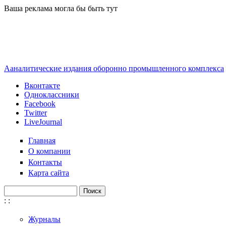
Перейти к основному содержанию
Ваша реклама могла бы быть тут
Ааналитические издания оборонно промышленного комплекса
Вконтакте
Одноклассники
Facebook
Twitter
LiveJournal
Главная
О компании
Контакты
Карта сайта
Поиск
Форма поиска
:
:
Журналы