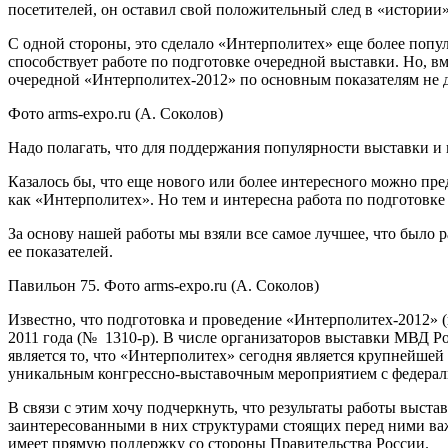
посетителей, он оставил свой положительный след в «истории
С одной стороны, это сделало «Интерполитех» еще более попул
способствует работе по подготовке очередной выставки. Но, в
очередной «Интерполитех-2012» по основным показателям не 
Фото arms-expo.ru (А. Соколов)
Надо полагать, что для поддержания популярности выставки и
Казалось бы, что еще нового или более интересного можно пр
как «Интерполитех». Но тем и интересна работа по подготовк
За основу нашей работы мы взяли все самое лучшее, что было р
ее показателей.
Павильон 75. Фото arms-expo.ru (А. Соколов)
Известно, что подготовка и проведение «Интерполитех-2012» 
2011 года (№ 1310-р). В числе организаторов выставки МВД
является то, что «Интерполитех» сегодня является крупнейшей
уникальным конгрессно-выставочным мероприятием с федераль
В связи с этим хочу подчеркнуть, что результаты работы выста
заинтересованными в них структурами стоящих перед ними важн
имеет прямую поддержку со стороны Правительства России.