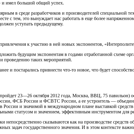
» и имел большой общий успех.
ярным в среде разработчиков и производителей специальной тех
месте с тем, это вынуждает нас работать в еще более напряженн
должен уступать предыдущему.
 привлечения к участию в ней новых экспонентов, «Интерполит
едложить будущим экспонентам в годами отработанной схеме ор
е и проведению таких мероприятий.
анее и постарались привнести что-то новое, что будет способств
(пройдет 23—26 октября 2012 года, Москва, ВВЦ, 75 павильон) 
 России, ФСБ России и ФСВТС России, а ее устроитель — объе
 в России и значимой в международном плане выставкой средств 
ными статусом и значением, эффективным инструментом для ре
вки непосредственно сказываются как на производстве средств об
ых задач государственного значения. И в этом контексте важны