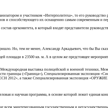
анизатором и участником «Интерполитеха», то его руководство 
анов и способствующего их оснащению самым современным и пе
состав оргкомитета, в который входят представители руководст
ришло. Но, тем не менее, Александр Аркадьевич, что бы Вы ска
ей площади в 23500 кв. м. А в целом же предстоящее мероприят
Международная выставка полицейской и военной техники, Меж
ости границы («Граница»), Специализированная экспозиция «Си
ECH 2012», а также Специализированная экспозиция «ОРУЖИ
еловая и научная программа, в основе которой лежит единая к
вие всем заинтересованным государственным и негосударственн