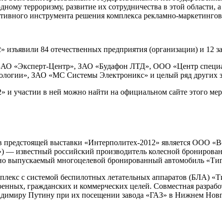
ному терроризму, развитие их сотрудничества в этой области, 
тивного инструмента решения комплекса рекламно-маркетингов
» изъявили 84 отечественных предприятия (организации) и 12 з
 ЗАО «Эксперт-Центр», ЗАО «Будафон ЛТД», ООО «Центр спец
огии», ЗАО «МС Системы Электроникс» и целый ряд других за
 и участии в ней можно найти на официальном сайте этого мер
ов предстоящей выставки «Интерполитех-2012» является ООО «
 — известный российский производитель колесной бронированн
йно выпускаемый многоцелевой бронированный автомобиль «Тигр
мплекс с системой беспилотных летательных аппаратов (БЛА) 
военных, гражданских и коммерческих целей. Совместная разра
адимиру Путину при их посещении завода «ГАЗ» в Нижнем Новг