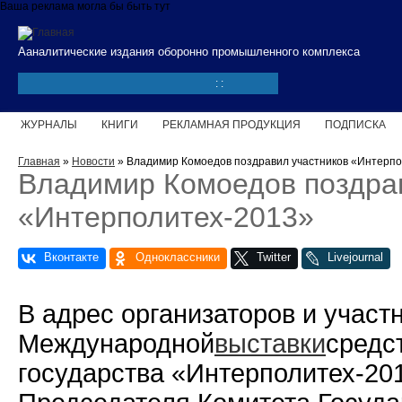
Перейти к основному содержанию
Ваша реклама могла бы быть тут
Ааналитические издания оборонно промышленного комплекса
:
:
ЖУРНАЛЫ
КНИГИ
РЕКЛАМНАЯ ПРОДУКЦИЯ
ПОДПИСКА
Вы здесь
Главная
»
Новости
» Владимир Комоедов поздравил участников «Интерп
Владимир Комоедов поздра
«Интерполитех-2013»
В адрес организаторов и участ
Международной
выставки
средс
государства «Интерполитех-20