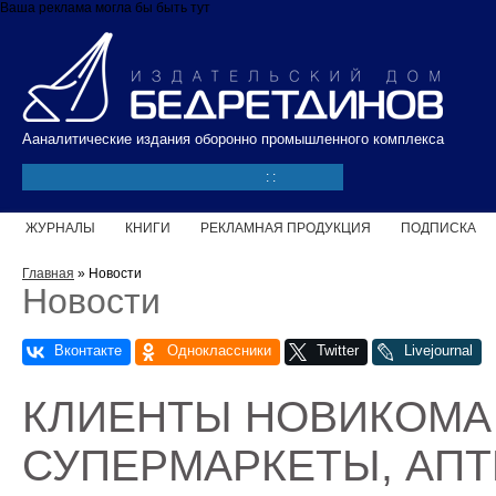
Перейти к основному содержанию
Ваша реклама могла бы быть тут
Ааналитические издания оборонно промышленного комплекса
:
:
ЖУРНАЛЫ
КНИГИ
РЕКЛАМНАЯ ПРОДУКЦИЯ
ПОДПИСКА
Вы здесь
Главная
» Новости
Новости
Страницы
КЛИЕНТЫ НОВИКОМА
СУПЕРМАРКЕТЫ, АПТ