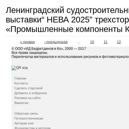
Ленинградский судостроительн
выставки“ НЕВА 2025” трехсто
«Промышленные компоненты 
« первая
‹ предыдущая
…
10
11
12
© ООО «ИД Бедретдинов и Ко», 2000 — 2017
Все права защищены.
Перепечатка материалов и использование рисунков и фотоматериалов
Главная
Контакты
Сделать стартовой
Добавить в избранное
Реклама на сайте
Вакансии
Обратная связь
Путешественникам
Авторам книг
Журналистам и авторам