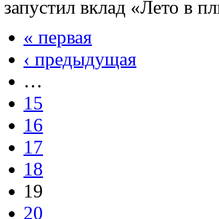
запустил вклад «Лето в п
« первая
Страницы
‹ предыдущая
…
15
16
17
18
19
20