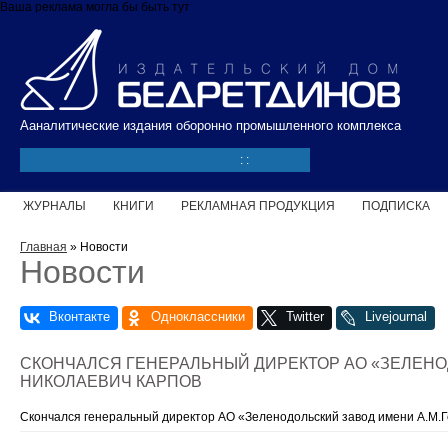
Перейти к основному содержанию
Ваша реклама могла бы быть тут
Ааналитические издания оборонно промышленного комплекса
:
:
ЖУРНАЛЫ
КНИГИ
РЕКЛАМНАЯ ПРОДУКЦИЯ
ПОДПИСКА
Вы здесь
Главная
» Новости
Новости
Страницы
СКОНЧАЛСЯ ГЕНЕРАЛЬНЫЙ ДИРЕКТОР АО «ЗЕЛЕНО
НИКОЛАЕВИЧ КАРПОВ
Скончался генеральный директор АО «Зеленодольский завод имени А.М.Г