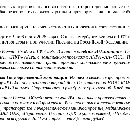
евых игроков финансового сектора, откроет для нас новые пе
о реагировать на вызовы рынка и претворять в жизнь масштаб
о и расширять перечень совместных проектов в соответствии с 
 с 3 по 6 июня 2026 года в Санкт-Петербурге. Форум с 1997 го
 патронатом и при участии Президента Российской Федерации.
 России. Создан в 1993 году. Входит в
холдинг «РТ-Финанс».
Ба
А», «НКР» АА.ru, с позитивным прогнозом: АКРА «АА- (RU)», НР
авление деятельности – финансирование отечественных промыш
иком системы страхования вкладов.
ивы
Государственной корпорации Ростех
и является центром к
 «РТ-Финанс» входят дочерний банк Госкорпорации НОВИКОМ,
 «РТ-Взаимное Страхование» и ряд других организаций.
Кредитн
ания России. Объединяет свыше 800 научных и производственн
ники в рамках гособоронзаказа. Развивает высокотехнологичны
е, транспортное и энергетическое машиностроение, медицинское
МАЗ, ОАК, «Вертолеты России», ОДК, Уралвагонзавод, «Швабе»
ная выручка в 2024 году превысила 3,6 трлн рублей.