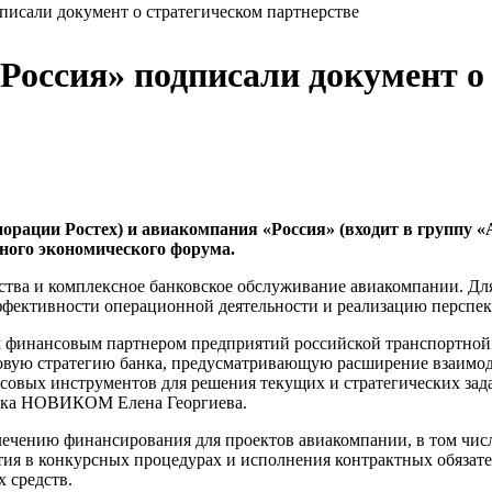
сали документ о стратегическом партнерстве
ссия» подписали документ о 
ации Ростех) и авиакомпания «Россия» (входит в группу «А
ного экономического форума.
рства и комплексное банковское обслуживание авиакомпании. 
ективности операционной деятельности и реализацию перспек
инансовым партнером предприятий российской транспортной от
 новую стратегию банка, предусматривающую расширение взаимо
овых инструментов для решения текущих и стратегических зад
анка НОВИКОМ Елена Георгиева.
чению финансирования для проектов авиакомпании, в том числ
тия в конкурсных процедурах и исполнения контрактных обязат
 средств.