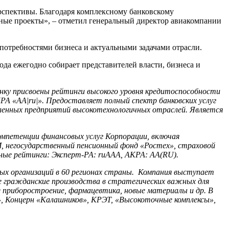
рспективы. Благодаря комплексному банковскому
ные проекты», – отметил генеральный директор авиакомпании
потребностями бизнеса и актуальными задачами отрасли.
да ежегодно собирает представителей власти, бизнеса и
нку присвоены рейтинги высокого уровня кредитоспособности
А «АА|ru|». Предоставляет полный спектр банковских услуг
ленных предприятий высокотехнологичных отраслей. Является
омпетенции финансовых услуг Корпорации, включая
 негосударственный пенсионный фонд «Ростех», страховой
ые рейтинги: Эксперт-РА: ruAAA, АКРА: AA(RU).
ых организаций в 60 регионах страны. Компания выступает
е гражданские производства в стратегических важных для
 приборостроение, фармацевтика, новые материалы и др. В
, Концерн «Калашников», КРЭТ, «Высокоточные комплексы»,