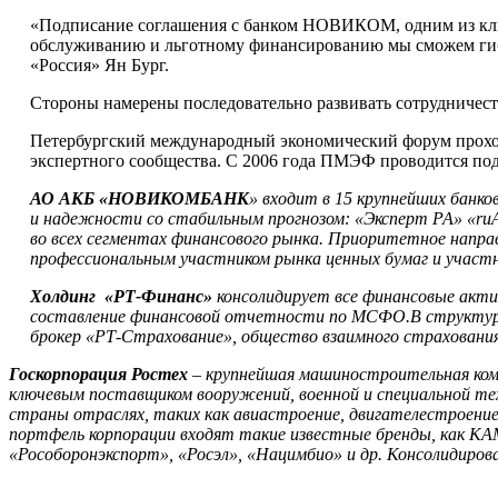
«Подписание соглашения с банком НОВИКОМ, одним из ключ
обслуживанию и льготному финансированию мы сможем гибк
«Россия» Ян Бург.
Стороны намерены последовательно развивать сотрудничеств
Петербургский международный экономический форум проходит
экспертного сообщества. С 2006 года ПМЭФ проводится под
АО АКБ «НОВИКОМБАНК
» входит в 15 крупнейших банков
и надежности со стабильным прогнозом: «Эксперт РА» «ruА
во всех сегментах финансового рынка. Приоритетное напр
профессиональным участником рынка ценных бумаг и участн
Холдинг «РТ-Финанс»
консолидирует все финансовые акт
составление финансовой отчетности по МСФО.В структуру
брокер «РТ-Страхование», общество взаимного страхования
Госкорпорация Ростех
– крупнейшая машиностроительная комп
ключевым поставщиком вооружений, военной и специальной тех
страны отраслях, таких как авиастроение, двигателестроени
портфель корпорации входят такие известные бренды, как КА
«Рособоронэкспорт», «Росэл», «Нацимбио» и др. Консолидирован