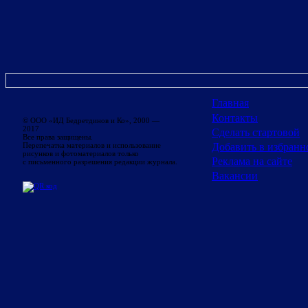
Главная
Контакты
© ООО «ИД Бедретдинов и Ко», 2000 —
2017
Сделать стартовой
Все права защищены.
Добавить в избранн
Перепечатка материалов и использование
рисунков и фотоматериалов только
Реклама на сайте
с письменного разрешения редакции журнала.
Вакансии