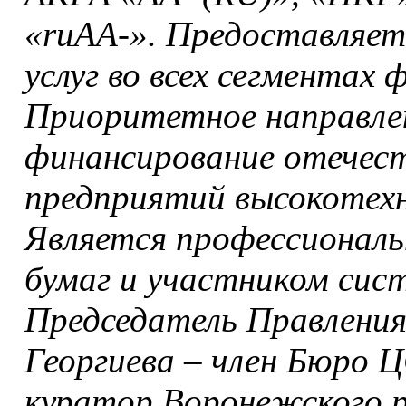
«ruАА-». Предоставляет
услуг во всех сегментах 
Приоритетное направле
финансирование отечес
предприятий высокотехн
Является профессионал
бумаг и участником сис
Председатель Правлени
Георгиева – член Бюро
куратор Воронежского р