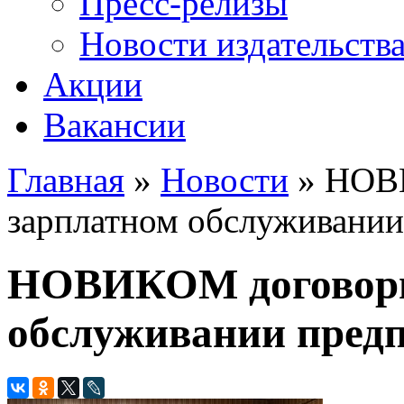
Пресс-релизы
Новости издательств
Акции
Вакансии
Главная
»
Новости
» НОВИ
Вы здесь
зарплатном обслуживании
НОВИКОМ договори
обслуживании предп