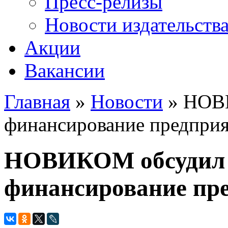
Пресс-релизы
Новости издательств
Акции
Вакансии
Главная
»
Новости
» НОВИ
Вы здесь
финансирование предпри
НОВИКОМ обсудил 
финансирование пр