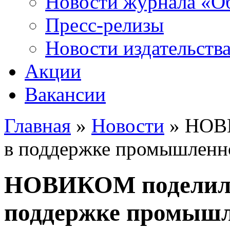
Новости журнала «Об
Пресс-релизы
Новости издательств
Акции
Вакансии
Главная
»
Новости
» НОВИ
Вы здесь
в поддержке промышленно
НОВИКОМ поделился
поддержке промышл