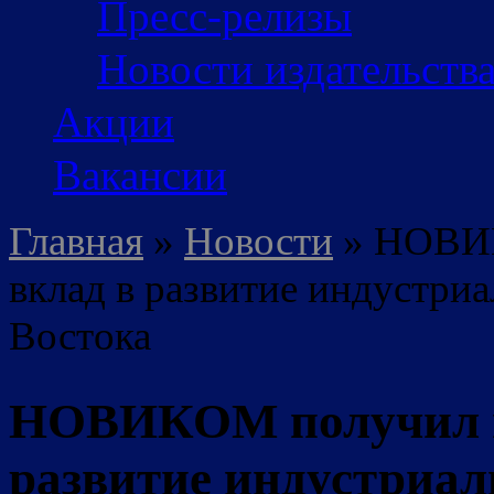
Пресс-релизы
Новости издательств
Акции
Вакансии
Главная
»
Новости
» НОВИК
Вы здесь
вклад в развитие индустри
Востока
НОВИКОМ получил п
развитие индустриал