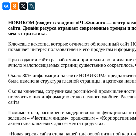
НОВИКОМ (входит в холдинг «РТ-Финанс» — центр компе
сайта. Дизайн ресурса отражает современные тренды и п
чем за три клика.
Ключевые качества, которые отличают обновленный сайт Н
повышает интерес пользователей к его продуктам и формиру
При создании сайта разработчики принимали во внимание ст
ачисло малопосещаемых страниц существенно сократилось. 
Около 80% информации на сайте НОВИКОМа предназначено д
была изменена структура главной страницы, а цепочка навиг
Своим клиентам, сотрудникам российской промышленности,б
получить о них информацию стало намного удобнее. Рассчи
сайта.
Помимо этого, расширен и модернизирован функционал по 
зеленым – «Частным лицам», оранжевым – «Корпоративным 
акцентына ключевых для сегмента продуктах.
«Новая версия сайта стала нашей цифровой визитной карто