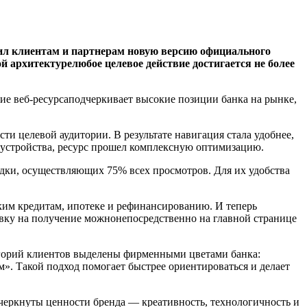
ил клиентам и партнерам новую версию официального
й архитектурелюбое целевое действие достигает
c
я не более
е веб-ресурсаподчеркивает высокие позиции банка на рынке,
и целевой аудитории. В результате навигация стала удобнее,
 устройства, ресурс прошел комплексную оптимизацию.
ки, осуществляющих 75% всех просмотров. Для их удобства
ким кредитам, ипотеке и рефинансированию. И теперь
вку на получение можнонепосредственно на главной странице
егорий клиентов выделены фирменными цветами банка:
 Такой подход помогает быстрее ориентироваться и делает
черкнуты ценности бренда — креативность, технологичность и