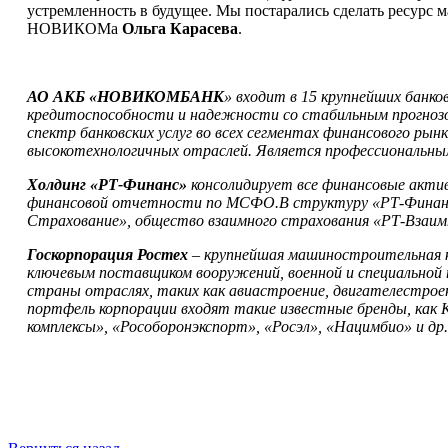
устремленность в будущее. Мы постарались сделать ресурс 
НОВИКОМа
Ольга Карасева
.
АО АКБ «НОВИКОМБАНК
» входит в 15 крупнейших банко
кредитоспособности и надежности со стабильным прогнозо
спектр банковских услуг во всех сегментах финансового р
высокотехнологичных отраслей. Является профессиональным
Холдинг «РТ-Финанс»
консолидирует все финансовые акт
финансовой отчетности по МСФО.В структуру «РТ-Финанс»
Страхование», общество взаимного страхования «РТ-Взаимн
Госкорпорация Ростех
– крупнейшая машиностроительная к
ключевым поставщиком вооружений, военной и специальной 
страны отраслях, таких как авиастроение, двигателестрое
портфель корпорации входят такие известные бренды, как
комплексы», «Рособоронэкспорт», «Росэл», «Нацимбио» и др.