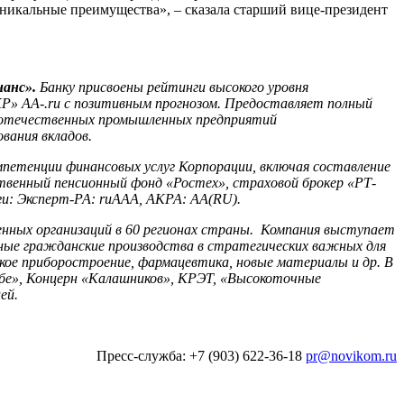
уникальные преимущества», – сказала старший вице-президент
анс».
Банку присвоены рейтинги высокого уровня
Р» АА-.ru с позитивным прогнозом. Предоставляет полный
ие отечественных промышленных предприятий
вания вкладов.
мпетенции финансовых услуг Корпорации, включая составление
енный пенсионный фонд «Ростех», страховой брокер «РТ-
и: Эксперт-РА: ruAAA, АКРА: AA(RU).
нных организаций в 60 регионах страны. Компания выступает
чные гражданские производства в стратегических важных для
кое приборостроение, фармацевтика, новые материалы и др. В
бе», Концерн «Калашников», КРЭТ, «Высокоточные
ей.
Пресс-служба: +7 (903) 622-36-18
pr@novikom.ru