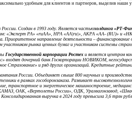
максимально удобным для клиентов и партнеров, выделив наши 
в России. Создан в 1993 году. Является частью
холдинга «РТ-Фин
м: «Эксперт РА» «ruАА», НРА «АА|ru|», АКРА «АА- (RU)» и «НК
ынка. Приоритетное направление деятельности – финансирован
 участником рынка ценных бумаг и участником системы страхо
ивы
Государственной корпорации Ростех
и является центром ко
 входят дочерний банк Госкорпорации НОВИКОМ, негосударств
ое Страхование» и ряд других организаций.
Кредитные рейтинг
омпания России. Объединяет свыше 800 научных и производстве
техники в рамках гособоронзаказа. Развивает высокотехнологи
ние, транспортное и энергетическое машиностроение, медицинс
 КАМАЗ, ОАК, «Вертолеты России», ОДК, Уралвагонзавод, «Шва
 Консолидированная выручка в 2024 году превысила 3,6 трлн рубл