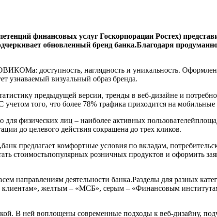
тенций финансовых услуг Госкорпорации Ростех) представ
одчеркивает обновленный бренд банка.Благодаря продуманно
ОВИКОМа: доступность, наглядность и уникальность. Оформлени
ет узнаваемый визуальный образ бренда.
атистику предыдущей версии, тренды в веб-дизайне и потребност
С учетом того, что более 78% трафика приходится на мобильные
ля физических лиц – наиболее активных пользователейплощад
ации до целевого действия сокращена до трех кликов.
анк предлагает комфортные условия по вкладам, потребительс
тать стоимостьпопулярных розничных продуктов и оформить зая
всем направлениям деятельности банка.Разделы для разных кат
клиентам», желтым – «МСБ», серым – «Финансовым институтам».
чкой. В ней воплощены современные подходы к веб-дизайну, под