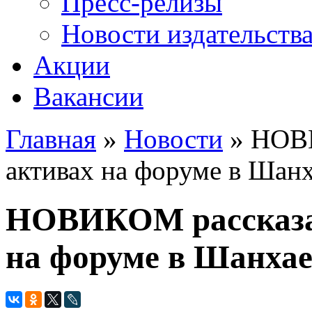
Пресс-релизы
Новости издательств
Акции
Вакансии
Главная
»
Новости
» НОВИ
Вы здесь
активах на форуме в Шан
НОВИКОМ рассказа
на форуме в Шанха