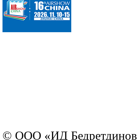
© ООО «ИД Бедретдинов 