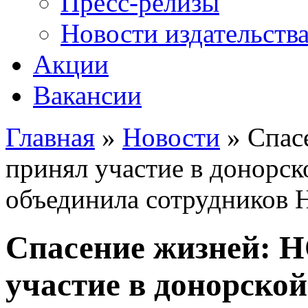
Пресс-релизы
Новости издательств
Акции
Вакансии
Главная
»
Новости
» Спас
Вы здесь
принял участие в донорс
объединила сотруднико
Спасение жизней:
участие в донорско