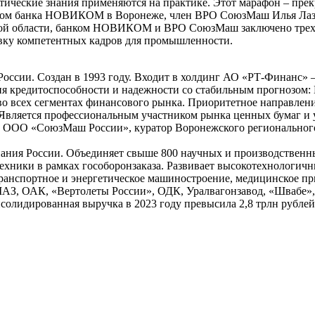
етические знания применяются на практике. Этот марафон – пре
фисом банка НОВИКОМ в Воронеже, член ВРО СоюзМаш Илья Ла
ой области, банком НОВИКОМ и ВРО СоюзМаш заключено трехст
вку компетентных кадров для промышленности.
ии. Создан в 1993 году. Входит в холдинг АО «РТ-Финанс» –
ня кредитоспособности и надежности со стабильным прогнозом:
во всех сегментах финансового рынка. Приоритетное направлен
вляется профессиональным участником рынка ценных бумаг и у
ООО «СоюзМаш России», куратор Воронежского регионального
ания России. Объединяет свыше 800 научных и производственн
хники в рамках гособоронзаказа. Развивает высокотехнологичн
 транспортное и энергетическое машиностроение, медицинское п
АМАЗ, ОАК, «Вертолеты России», ОДК, Уралвагонзавод, «Швабе
солидированная выручка в 2023 году превысила 2,8 трлн рублей