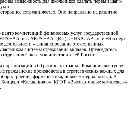
красная возможность для школьников сделать первый шаг к
зукин.
ороннее сотрудничество. Оно направлено на развитие
 центр компетенций финансовых услуг государственной
 НРА «АА|ru|», АКРА «АА- (RU)», «НКР» АА-.ru и «Эксперт
ие деятельности – финансирование отечественных
частником системы страхования вкладов. Председатель
 отделения Союза машиностроителей России.
ых организаций в 60 регионах страны. Компания выступает
ые гражданские производства в стратегических важных для
риборостроение, фармацевтика, новые материалы и др. В
», Концерн «Калашников», КРЭТ, «Высокоточные комплексы»,
.