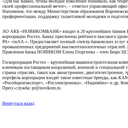
«Для нас важно, чтобы молодое поколение понимало, как теор
своей профессиональной мечте», – отметил управляющий о
Напомним, что между Министерством образования Воронежск
профориентации, поддержку талантливой молодежи и подгото
АО АКБ «НОВИКОМБАНК» входит в 20 крупнейших банков Росс
корпорации Ростех. Банку присвоены рейтинги высокого уров
РА» «ruАА-». Предоставляет полный спектр банковских услуг 
промышленных предприятий высокотехнологичных отраслей. Я
Правления банка НОВИКОМ Елена Георгиева – член Бюро ЦС 
.
Госкорпорация Ростех – крупнейшая машиностроительная комп
ключевым поставщиком вооружений, военной и специальной те
страны отраслях, таких как авиастроение, двигателестроение,
портфель корпорации входят такие известные бренды, как К
«Рособоронэкспорт», «Росэлектроника», «Нацимбио» и др. Кон
Пресс-служба: pr@novikom.ru
Вернуться назад