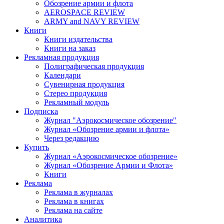
Обозрение армии и флота
AEROSPACE REVIEW
ARMY and NAVY REVIEW
Книги
Книги издательства
Книги на заказ
Рекламная продукция
Полиграфическая продукция
Календари
Сувенирная продукция
Стерео продукция
Рекламный модуль
Подписка
Журнал "Аэрокосмическое обозрение"
Журнал «Обозрение армии и флота»
Через редакцию
Купить
Журнал «Аэрокосмическое обозрение»
Журнал «Обозрение Армии и Флота»
Книги
Реклама
Реклама в журналах
Реклама в книгах
Реклама на сайте
Аналитика