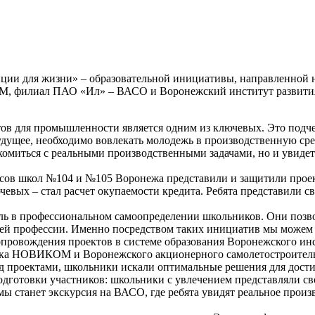
нции для жизни» – образовательной инициативы, направленной 
, филиал ПАО «Ил» – ВАСО и Воронежский институт развития 
тов для промышленности является одним из ключевых. Это под
будущее, необходимо вовлекать молодежь в производственную сре
комиться с реальными производственными задачами, но и увиде
ов школ №104 и №105 Воронежа представили и защитили проекты
евых – стал расчет окупаемости кредита. Ребята представили с
ль в профессиональном самоопределении школьников. Они позво
ущей профессии. Именно посредством таких инициатив мы може
сопровождения проектов в системе образования Воронежского ин
анка НОВИКОМ и Воронежского акционерного самолетостроительн
над проектами, школьники искали оптимальные решения для дос
одготовки участников: школьники с увлечением представляли св
 станет экскурсия на ВАСО, где ребята увидят реальное произв