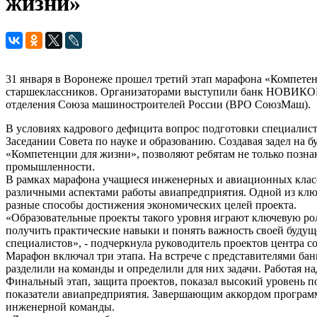
жизни»
31 января в Воронеже прошел третий этап марафона «Компете
старшеклассников. Организаторами выступили банк НОВИКОМ
отделения Союза машиностроителей России (ВРО СоюзМаш).
В условиях кадрового дефицита вопрос подготовки специалис
Заседании Совета по науке и образованию. Создавая задел на 
«Компетенции для жизни», позволяют ребятам не только позна
промышленности.
В рамках марафона учащиеся инженерных и авиационных класс
различными аспектами работы авиапредприятия. Одной из ключ
разные способы достижения экономических целей проекта.
«Образовательные проекты такого уровня играют ключевую ро
получить практические навыки и понять важность своей буд
специалистов», - подчеркнула руководитель проектов центра 
Марафон включал три этапа. На встрече с представителями б
разделили на команды и определили для них задачи. Работая 
Финальный этап, защита проектов, показал высокий уровень п
показатели авиапредприятия. Завершающим аккордом программы
инженерной команды.