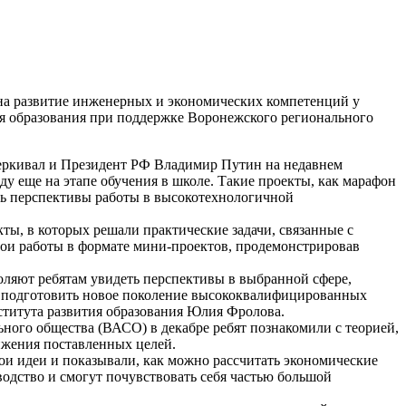
на развитие инженерных и экономических компетенций у
образования при поддержке Воронежского регионального
черкивал и Президент РФ Владимир Путин на недавнем
ду еще на этапе обучения в школе. Такие проекты, как марафон
ть перспективы работы в высокотехнологичной
, в которых решали практические задачи, связанные с
вои работы в формате мини-проектов, продемонстрировав
ляют ребятам увидеть перспективы в выбранной сфере,
м подготовить новое поколение высококвалифицированных
ститута развития образования Юлия Фролова.
ого общества (ВАСО) в декабре ребят познакомили с теорией,
тижения поставленных целей.
ои идеи и показывали, как можно рассчитать экономические
одство и смогут почувствовать себя частью большой