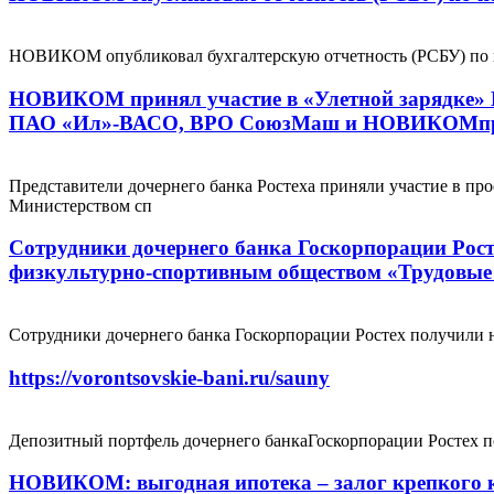
НОВИКОМ опубликовал бухгалтерскую отчетность (РСБУ) по ито
НОВИКОМ принял участие в «Улетной зарядке» 
ПАО «Ил»-ВАСО, ВРО СоюзМаш и НОВИКОМпро
Представители дочернего банка Ростеха приняли участие в п
Министерством сп
Сотрудники дочернего банка Госкорпорации Рост
физкультурно-спортивным обществом «Трудовые
Сотрудники дочернего банка Госкорпорации Ростех получили 
https://vorontsovskie-bani.ru/sauny
Депозитный портфель дочернего банкаГоскорпорации Ростех по
НОВИКОМ: выгодная ипотека – залог крепкого 