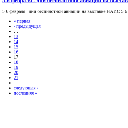
5-6 февраля - дни беспилотной авиации на выст
5-6 февраля - дни беспилотной авиации на выставке НАИС 5-6
« первая
Страницы
‹ предыдущая
…
13
14
15
16
17
18
19
20
21
…
следующая ›
последняя »