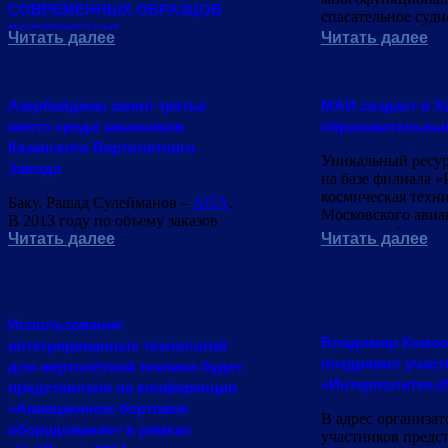
СОВРЕМЕННЫХ ОБРАЗЦОВ
спасательное судн
ВООРУЖЕНИЯ
класса мощность
Читать далее
Читать далее
«Балтика» 30 март
ОАО "Тренажерные системы"
вернулось со втор
представит на Форуме
ходовых испытаний
"Армия-2015"
Азербайджан занял третье
МАИ создаст в Х
Хельсинки.
модернизированные тренажеры
место среди заказчиков
образовательны
для современных образцов
Казанского Вертолетного
вооружения, которые
Уникальный ресу
Завода
представляют интерес как для
на базе филиала «
представителей Министерства
космическая техн
Баку. Рашад Сулейманов –
АПА
.
обороны
Московского ави
В 2013 году по объему заказов
института (нацио
стал третьим покупателем
Читать далее
Читать далее
исследовательско
Казанского Вертолетного Завода
университета) то
(КВЗ).
откроется 2 апреля
Использование
Владимир Комо
интегрированных технологий
поздравил участ
для вертолётной техники будет
«Интерполитех-2
представлено на конференции
«Авиационное бортовое
В адрес организат
оборудование» в рамках
участников предс